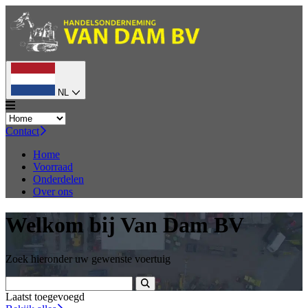
NL
Contact
Home
Voorraad
Onderdelen
Over ons
Welkom bij Van Dam BV
Zoek hieronder uw gewenste voertuig
Laatst toegevoegd