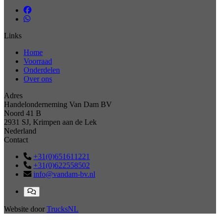
Links
Home
Voorraad
Onderdelen
Over ons
Adres
Handelonderneming Van Dam BV
Noord 41 B
2931 SJ, Krimpen aan de Lek
Nederland
Contact
+31(0)651611221
+31(0)622558502
info@vandam-bv.nl
Website door
TrucksNL